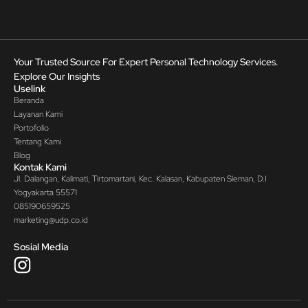
Your Trusted Source For Expert Personal Technology Services.
Explore Our Insights
Uselink
Beranda
Layanan Kami
Portofolio
Tentang Kami
Blog
Kontak Kami
Jl. Dalangan, Kalimati, Tirtomartani, Kec. Kalasan, Kabupaten Sleman, D.I
Yogyakarta 55571
085190659525
marketing@udp.co.id
Sosial Media