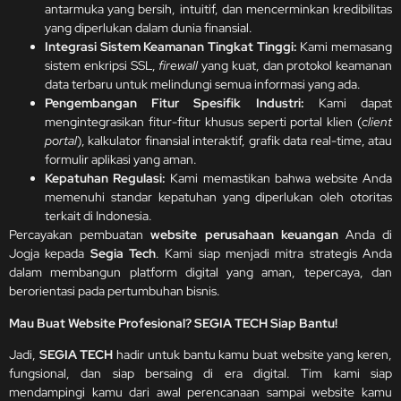
antarmuka yang bersih, intuitif, dan mencerminkan kredibilitas
yang diperlukan dalam dunia finansial.
Integrasi Sistem Keamanan Tingkat Tinggi:
Kami memasang
sistem enkripsi SSL,
firewall
yang kuat, dan protokol keamanan
data terbaru untuk melindungi semua informasi yang ada.
Pengembangan Fitur Spesifik Industri:
Kami dapat
mengintegrasikan fitur-fitur khusus seperti portal klien (
client
portal
), kalkulator finansial interaktif, grafik data real-time, atau
formulir aplikasi yang aman.
Kepatuhan Regulasi:
Kami memastikan bahwa website Anda
memenuhi standar kepatuhan yang diperlukan oleh otoritas
terkait di Indonesia.
Percayakan pembuatan
website perusahaan keuangan
Anda di
Jogja kepada
Segia Tech
. Kami siap menjadi mitra strategis Anda
dalam membangun platform digital yang aman, tepercaya, dan
berorientasi pada pertumbuhan bisnis.
Mau Buat Website Profesional? SEGIA TECH Siap Bantu!
Jadi,
SEGIA TECH
hadir untuk bantu kamu buat website yang keren,
fungsional, dan siap bersaing di era digital. Tim kami siap
mendampingi kamu dari awal perencanaan sampai website kamu