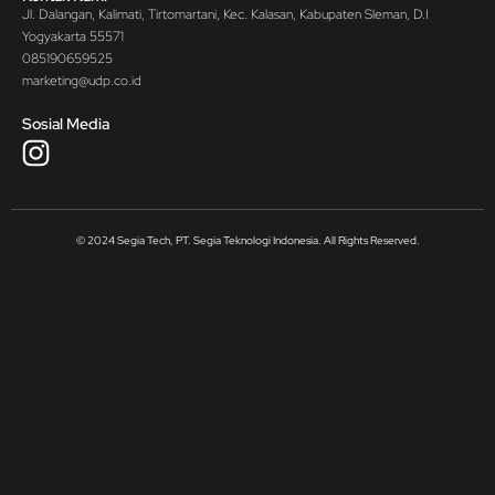
Jl. Dalangan, Kalimati, Tirtomartani, Kec. Kalasan, Kabupaten Sleman, D.I
Yogyakarta 55571
085190659525
marketing@udp.co.id
Sosial Media
© 2024 Segia Tech, PT. Segia Teknologi Indonesia. All Rights Reserved.