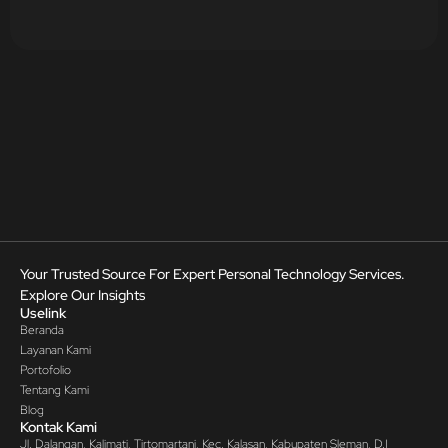
Your Trusted Source For Expert Personal Technology Services.
Explore Our Insights
Uselink
Beranda
Layanan Kami
Portofolio
Tentang Kami
Blog
Kontak Kami
Jl. Dalangan, Kalimati, Tirtomartani, Kec. Kalasan, Kabupaten Sleman, D.I