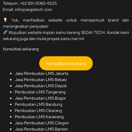
Telepon:
+62 851-9065-9525
Email:
info@segiatech.com
Yuk, manfaatkan website untuk memperkuat brand dan
meningkatkan penjualan!
Wujudkan website impian kamu bareng SEGIA TECH. Kontak kami
sekarang juga dan mulai proyek kamu hari ini!
Konsultasi sekarang
Konsultasi sekarang
Jasa Pembuatan LMS Jakart
a
Jasa Pembuatan LMS Bekasi
Jasa Pembuatan LMS Depok
Pembuatan LMS Tangerang
Jasa Pembuatan LMS Bogor
Pembuatan LMS Bandung
Pembuatan LMS Cikarang
Pembuatan LMS Karawang
Jasa Pembuatan LMS Cilegon
Jasa Pembuatan LMS Banten