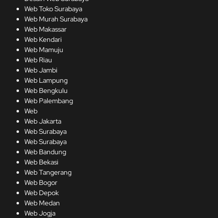
Web Toko Surabaya
Web Murah Surabaya
Web Makassar
Web Kendari
Web Mamuju
Web Riau
Web Jambi
Web Lampung
Web Bengkulu
Web Palembang
Web
Web Jakarta
Web Surabaya
Web Surabaya
Web Bandung
Web Bekasi
Web Tangerang
Web Bogor
Web Depok
Web Medan
Web Jogja