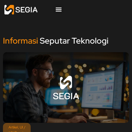
Informasi
Seputar Teknologi
Artikel
,
UI /