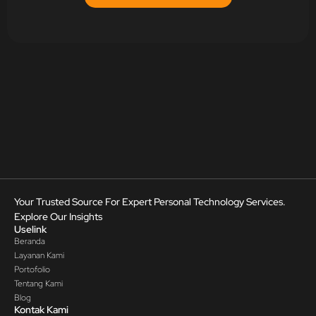
Your Trusted Source For Expert Personal Technology Services.
Explore Our Insights
Uselink
Beranda
Layanan Kami
Portofolio
Tentang Kami
Blog
Kontak Kami