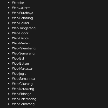
Website
Web Jakarta
Web Surabaya
Web Bandung
Web Bekasi
Web Tangerang
Web Bogor
Web Depok
Web Medan
WebPalembang
Web Semarang
Web Bali
Web Batam
Web Makassar
Web jogja
Web Samarinda
Web Cikarang
Web Karawang
Web Sidoarjo
Web Palembang
Web Semarang