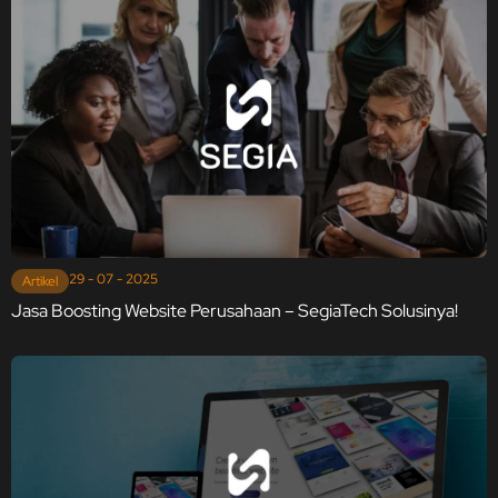
29 - 07 - 2025
Artikel
Jasa Boosting Website Perusahaan – SegiaTech Solusinya!