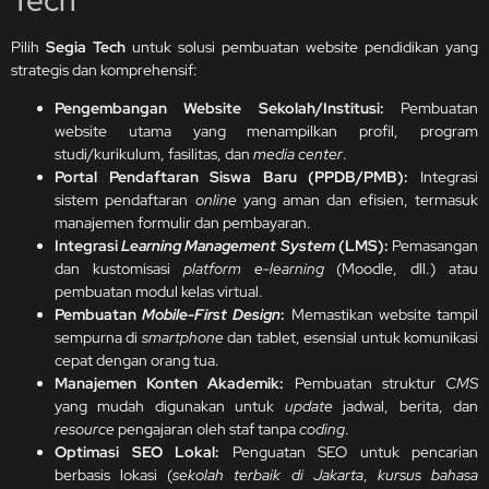
Pilih
Segia Tech
untuk solusi pembuatan website pendidikan yang
strategis dan komprehensif:
Pengembangan Website Sekolah/Institusi:
Pembuatan
website utama yang menampilkan profil, program
studi/kurikulum, fasilitas, dan
media center
.
Portal Pendaftaran Siswa Baru (PPDB/PMB):
Integrasi
sistem pendaftaran
online
yang aman dan efisien, termasuk
manajemen formulir dan pembayaran.
Integrasi
Learning Management System
(LMS):
Pemasangan
dan kustomisasi
platform
e-learning
(Moodle, dll.) atau
pembuatan modul kelas virtual.
Pembuatan
Mobile-First Design
:
Memastikan website tampil
sempurna di
smartphone
dan tablet, esensial untuk komunikasi
cepat dengan orang tua.
Manajemen Konten Akademik:
Pembuatan struktur
CMS
yang mudah digunakan untuk
update
jadwal, berita, dan
resource
pengajaran oleh staf tanpa
coding
.
Optimasi SEO Lokal:
Penguatan SEO untuk pencarian
berbasis lokasi (
sekolah terbaik di Jakarta
,
kursus bahasa