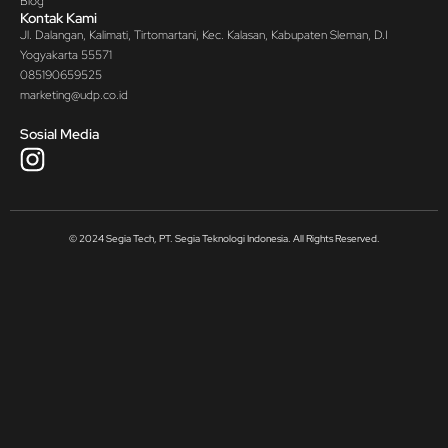
Blog
Kontak Kami
Jl. Dalangan, Kalimati, Tirtomartani, Kec. Kalasan, Kabupaten Sleman, D.I
Yogyakarta 55571
085190659525
marketing@udp.co.id
Sosial Media
© 2024 Segia Tech, PT. Segia Teknologi Indonesia. All Rights Reserved.