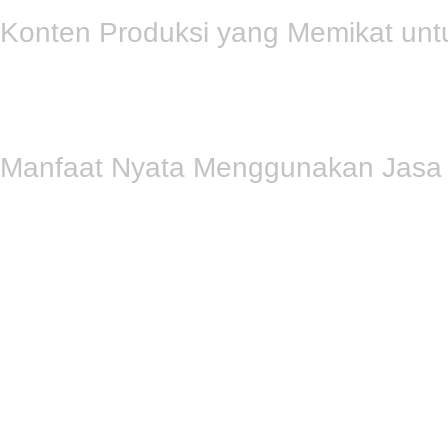
Konten Produksi yang Memikat unt
Konten Produksi
yang berkualitas tinggi adalah nyawa dari si
blog yang informatif. Konten yang efektif tidak hanya menari
memastikan setiap kata dan visual mendukung tujuan penjuala
Manfaat Nyata Menggunakan Jasa 
Memilih Segia Tech untuk
Jasa Pembuatan Web E-Commerce
solusi digital yang
menarik dan efektif
. Anda akan merasakan m
Peningkatan Jangkauan Pasar:
Bisnis Anda beroperasi 
Peningkatan Penjualan:
Desain
e-commerce
yang optim
Efisiensi Operasional:
Sistem terintegrasi memudahkan
Mau Buat Website Profesional? SEGIA TECH Siap Bantu!
Jadi,
SEGIA TECH
hadir untuk bantu kamu buat website yang k
kamu resmi live di internet.
Bahkan, kami menyediakan layanan all-in-one mulai dari domai