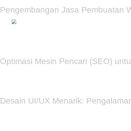
Pengembangan Jasa Pembuatan We
Segia Tech berfokus pada
Pengembangan Website
yang resp
dirancang khusus untuk memenuhi kebutuhan unik bisnis Anda, m
Pelanggan mendapatkan pengalaman belanja yang mulus, dan 
Optimasi Mesin Pencari (SEO) un
Memiliki toko
online
saja tidak cukup; toko tersebut harus mu
muncul di halaman pertama hasil pencarian. Dengan pendekata
Bali
“—agar trafik organik Anda meningkat drastis. Ini berarti 
Desain UI/UX Menarik: Pengalama
Pengalaman pengguna yang buruk bisa membuat calon pembeli
memastikan setiap elemen situs Anda intuitif dan menarik. De
pelanggan. Tampilan profesional mencerminkan kualitas produ