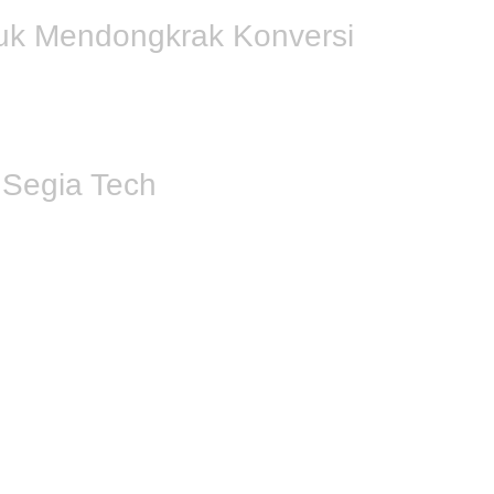
uk Mendongkrak Konversi
tus
e-commerce
. Segia Tech membantu Anda membuat deskripsi
k perhatian pelanggan tetapi juga sangat disukai oleh mesin p
n Anda.
Segia Tech
 Bali
berarti Anda mendapatkan mitra yang fokus pada pertumb
anfaat seperti:
24/7 dan melayani pelanggan di luar Bali.
al didukung SEO mendorong konversi lebih tinggi.
 manajemen produk dan pesanan.
eren, fungsional, dan siap bersaing di era digital. Tim kami 
n, hosting, desain, coding, SEO, hingga maintenance