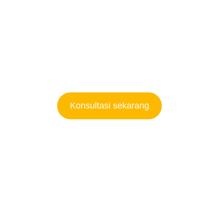
ngkatkan penjualan!
kami sekarang juga dan mulai proyek kamu hari ini!
Konsultasi sekarang
Web Exim Surabaya
Perbaikan Web Surabaya
Desain Web Surabaya
Web Toko Surabaya
Web Murah Surabaya
Web Makassar
Web Kendari
Web Mamuju
Web Riau