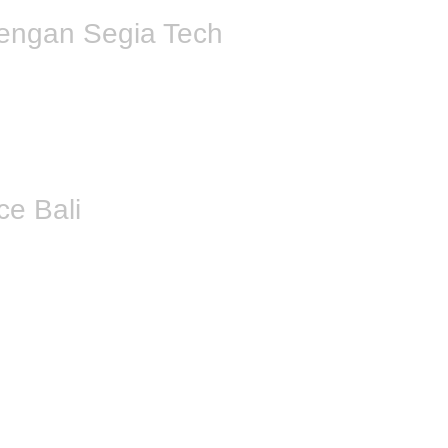
engan Segia Tech
atan Web E-Commerce Bali
, kami membangun
platform
yang
yaran dan logistik yang terintegrasi. Manfaat utamanya?
e Bali
i adalah kunci untuk memastikan situs
e-commerce
Anda
rmasuk frasa seperti “
Jasa Pembuatan Web E-Commerce
agai penyedia
Jasa Pembuatan Web E-Commerce Bali
atkan tingkat konversi (penjualan) dan membangun loyalitas