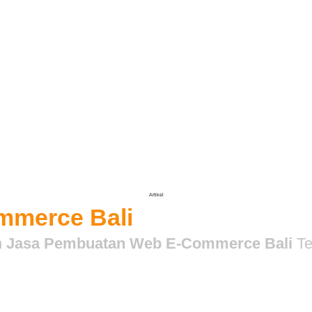
Artikel
Artikel
mmerce Bali
n
Jasa Pembuatan Web E-Commerce Bali
Te
, menarik, dan mudah diakses untuk menjangkau pasar yang le
si pasar digital menjadi keuntungan nyata. Kami memastikan t