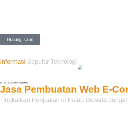
Beranda
Tentang Kami
Layanan
Portfolio
Hubungi Kami
Informasi
Seputar Teknologi
11 - 12 - 2025
Admin Segiatech
Jasa Pembuatan Web E-Co
Tingkatkan Penjualan di Pulau Dewata denga
Bisnis Anda di Bali memerlukan platform
e-commerce
yang kuat
Tech hadir sebagai solusi komprehensif untuk mengubah poten
berfungsi optimal dan siap bersaing di mesin pencari.