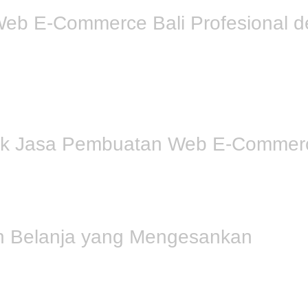
b E-Commerce Bali Profesional d
onsif, aman, dan
user-friendly
. Sebagai penyedia
Jasa Pembu
ulai dari katalog produk yang terstruktur hingga sistem pemba
Anda bisa mengelola operasional dengan efisien.
tuk Jasa Pembuatan Web E-Commerc
dah ditemukan. Layanan
Search Engine Optimization (SEO)
kam
n berbasis data, kami menargetkan kata kunci yang relevan—te
lebih banyak calon pembeli yang mampir ke toko
online
Anda.
n Belanja yang Mengesankan
 beralih. Melalui layanan
UI/UX Desain
kami, Segia Tech seb
sain yang elegan dan alur belanja yang sederhana akan meningk
k dan layanan Anda.