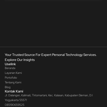
Your Trusted Source For Expert Personal Technology Services.
Explore Our Insights
Uselink
Beranda
Layanan Kami
Portofolio
Tentang Kami
Blog
Kontak Kami
Jl. Dalangan, Kalimati, Tirtomartani, Kec. Kalasan, Kabupaten Sleman, D.I
Yogyakarta 55571
085190659525