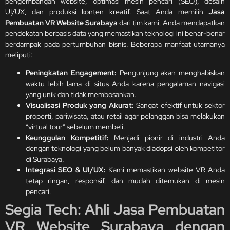
pengembangan website, optimasi mesin pencari (SEO), desain
UI/UX, dan produksi konten kreatif. Saat Anda memilih
Jasa
Pembuatan VR Website Surabaya
dari tim kami, Anda mendapatkan
pendekatan berbasis data yang memastikan teknologi ini benar-benar
berdampak pada pertumbuhan bisnis. Beberapa manfaat utamanya
meliputi:
Peningkatan Engagement:
Pengunjung akan menghabiskan
waktu lebih lama di situs Anda karena pengalaman navigasi
yang unik dan tidak membosankan.
Visualisasi Produk yang Akurat:
Sangat efektif untuk sektor
properti, pariwisata, atau retail agar pelanggan bisa melakukan
“virtual tour” sebelum membeli.
Keunggulan Kompetitif:
Menjadi pionir di industri Anda
dengan teknologi yang belum banyak diadopsi oleh kompetitor
di Surabaya.
Integrasi SEO & UI/UX:
Kami memastikan website VR Anda
tetap ringan, responsif, dan mudah ditemukan di mesin
pencari.
Segia Tech: Ahli Jasa Pembuatan
VR Website Surabaya dengan