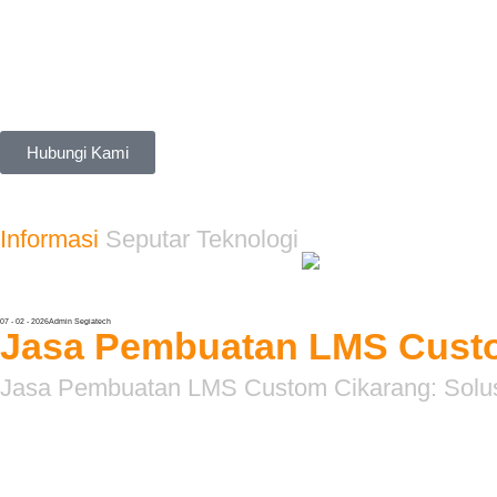
Beranda
Tentang Kami
Layanan
Portfolio
Hubungi Kami
Informasi
Seputar Teknologi
07 - 02 - 2026
Admin Segiatech
Jasa Pembuatan LMS Cust
Jasa Pembuatan LMS Custom Cikarang: Solusi 
Jasa Pembuatan LMS Custom Cikarang
merupakan kebutuhan
membantu Anda membangun platform belajar yang spesifik da
memikat agar proses belajar menjadi lebih interaktif. Denga