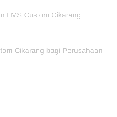
n LMS Custom Cikarang
Tech memberikan Anda kendali penuh atas fitur dan alur pembe
ak pengguna secara bersamaan. Tim kami fokus pada keamanan d
produksi konten kreatif agar materi edukasi terlihat lebih me
tom Cikarang bagi Perusahaan
 Tech memberikan manfaat nyata dalam memangkas biaya opera
alui sistem yang terintegrasi otomatis. Kami juga mengoptimalk
materi memungkinkan karyawan belajar kapan saja tanpa mengga
engkapi dengan fitur unggulan seperti kuis interaktif dan pel
eluler maupun komputer. Kami juga menyertakan fitur manajeme
n membantu perusahaan Anda di Cikarang tampil lebih modern, ef