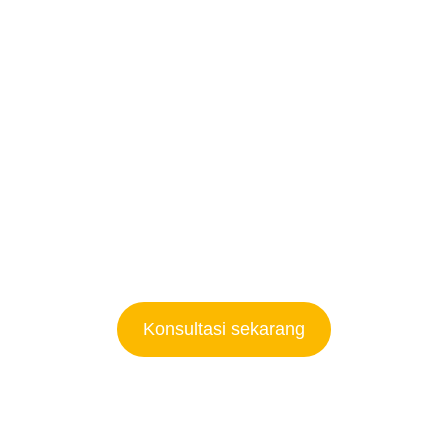
eren, fungsional, dan siap bersaing di era digital. Tim kami 
n, hosting, desain, coding, SEO, hingga maintenance
ngkatkan penjualan!
kami sekarang juga dan mulai proyek kamu hari ini!
Konsultasi sekarang
Web Exim Surabaya
Perbaikan Web Surabaya
Desain Web Surabaya
Web Toko Surabaya