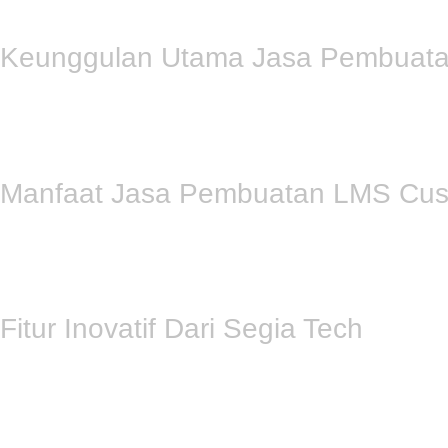
SDM yang terukur.
Keunggulan Utama Jasa Pembuata
Memilih
Jasa Pembuatan LMS Custom Cikarang
dari Segia 
memastikan performa website tetap stabil meski diakses bany
kerahasiaannya. Selain pengembangan teknis, kami menyediakan 
Manfaat Jasa Pembuatan LMS Cus
Layanan
Jasa Pembuatan LMS Custom Cikarang
dari Segia
perkembangan nilai dan kehadiran peserta secara real-time mel
perusahaan semakin kuat di mata publik. Fleksibilitas akses 
Fitur Inovatif Dari Segia Tech
Setiap proyek
Jasa Pembuatan LMS Custom Cikarang
kami l
sangat responsif sehingga nyaman diakses melalui perangkat s
setelah sesi pelatihan berakhir. Transformasi digital ini aka