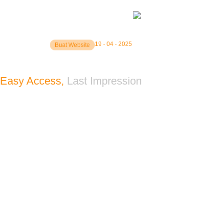
19 - 04 - 2025
Buat Website
Buat Website Samarinda? SEGIA TECH Jagony
Easy Access,
Last Impression
Kami membantu membawa ide Anda ke tingkat berikutnya. Hubu
Your Trusted Source For Expert Personal Technology Services.
Uselink
Beranda
Layanan Kami
Portofolio