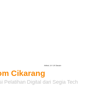
Artikel
Artikel
,
UI / UX Desain
om Cikarang
Pelatihan Digital dari Segia Tech
 vital bagi perusahaan di kawasan industri yang ingin mendigi
n efisien sesuai kebutuhan operasional. Kami menggabungkan
n pendekatan inovatif, kami memastikan sistem Anda mampu men