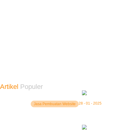
LMS Ujian Online Bandung
LMS Ujian Online Cikarang
LMS Ujian Online Karawang
LMS Ujian Online Cilegon
LMS Ujian Online Banten
LMS Ujian Online Bali
LMS Custom Jakarta
LMS Custom Bekasi
LMS Custom Depok
LMS Custom Bandung
LMS Custom Cikarang
Artikel
Populer
28 - 01 - 2025
Jasa Pembuatan Website
Jasa Pembuatan Website Lombok Barat Terbaik