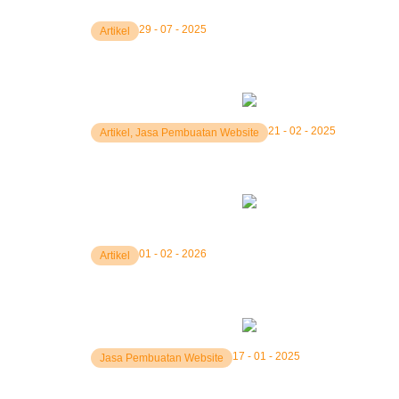
29 - 07 - 2025
Artikel
Jasa Boosting Website Perusahaan – SegiaTech
21 - 02 - 2025
Artikel
,
Jasa Pembuatan Website
Jasa Pembuatan Landing Page Bandung
01 - 02 - 2026
Artikel
Jasa Pembuatan LMS Jakarta: Segia Tech Solus
17 - 01 - 2025
Jasa Pembuatan Website
Jasa Pembuatan Website di Jakarta