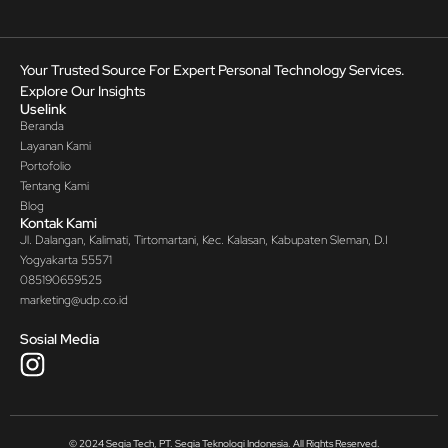
Your Trusted Source For Expert Personal Technology Services.
Explore Our Insights
Uselink
Beranda
Layanan Kami
Portofolio
Tentang Kami
Blog
Kontak Kami
Jl. Dalangan, Kalimati, Tirtomartani, Kec. Kalasan, Kabupaten Sleman, D.I
Yogyakarta 55571
085190659525
marketing@udp.co.id
Sosial Media
© 2024 Segia Tech, PT. Segia Teknologi Indonesia. All Rights Reserved.