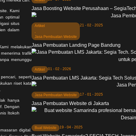
Jasa Boosting Website Perusahaan – SegiaTech
21 - 02 - 2025
Artikel
,
Jasa Pembuatan Website
Jasa Pembuatan Landing Page Bandung
 Kami melakukan
 menerima trafik
 tanpa menunggu
01 - 02 - 2026
Artikel
encari, seperti
Jasa Pembuatan LMS Jakarta: Segia Tech Solus
kukan riset kata
.
17 - 01 - 2025
Jasa Pembuatan Website
Jasa Pembuatan Website di Jakarta
19 - 04 - 2025
Buat Website
masaran digital.