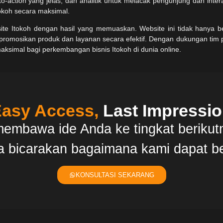
to-action yang jelas, dan analitik untuk melacak pengunjung dan inter
okoh secara maksimal.
e Itokoh dengan hasil yang memuaskan. Website ini tidak hanya be
promosikan produk dan layanan secara efektif. Dengan dukungan tim p
simal bagi perkembangan bisnis Itokoh di dunia online.
asy Access,
Last Impressi
mbawa ide Anda ke tingkat berikut
ta bicarakan bagaimana kami dapat b
KONSULTASI SEKARANG