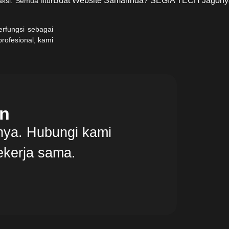
Buat Website Samarinda? SEGIA TECH Jagony
aksi. Semua fitur
rfungsi sebagai
rofesional, kami
on
nya. Hubungi kami
ekerja sama.