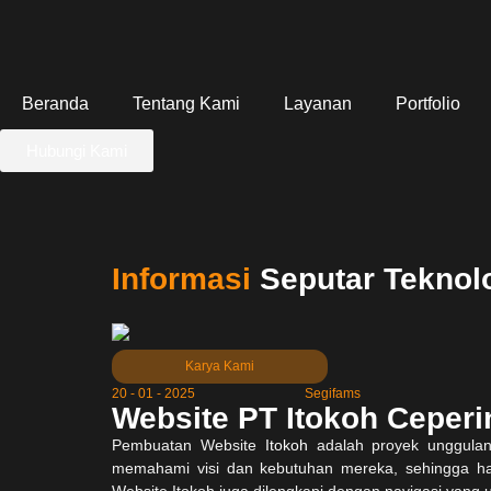
Beranda
Tentang Kami
Layanan
Portfolio
Hubungi Kami
Informasi
Seputar Teknol
Karya Kami
20 - 01 - 2025
Segifams
Website PT Itokoh Ceper
Pembuatan Website
Itokoh
adalah proyek unggulan
memahami visi dan kebutuhan mereka, sehingga has
Website Itokoh juga dilengkapi dengan navigasi yang