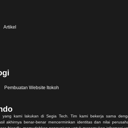
Artikel
ogi
indo
 yang kami lakukan di Segia Tech. Tim kami bekerja sama denga
il akhirnya benar-benar mencerminkan identitas dan nilai perusa
 user-friendly, memudahkan pengunjung untuk menemukan informasi ya