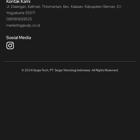
Kontak Kami
Jl. Dalangan, Kalimati, Tirtomartani, Kec. Kalasan, Kabupaten Sleman, D.I
Yogyakarta 55571
085190659525
marketing@udp.co.id
Sosial Media
© 2024 Segia Tech, PT. Segia Teknologi Indonesia. All Rights Reserved.