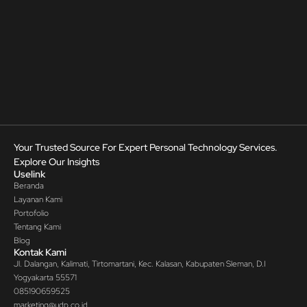
Your Trusted Source For Expert Personal Technology Services.
Explore Our Insights
Uselink
Beranda
Layanan Kami
Portofolio
Tentang Kami
Blog
Kontak Kami
Jl. Dalangan, Kalimati, Tirtomartani, Kec. Kalasan, Kabupaten Sleman, D.I
Yogyakarta 55571
085190659525
marketing@udp.co.id