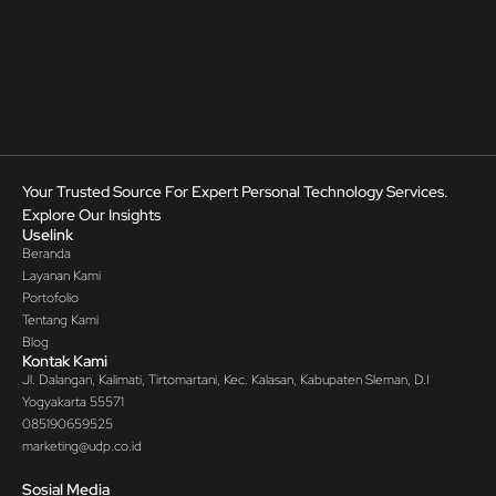
Your Trusted Source For Expert Personal Technology Services.
Explore Our Insights
Uselink
Beranda
Layanan Kami
Portofolio
Tentang Kami
Blog
Kontak Kami
Jl. Dalangan, Kalimati, Tirtomartani, Kec. Kalasan, Kabupaten Sleman, D.I
Yogyakarta 55571
085190659525
marketing@udp.co.id
Sosial Media