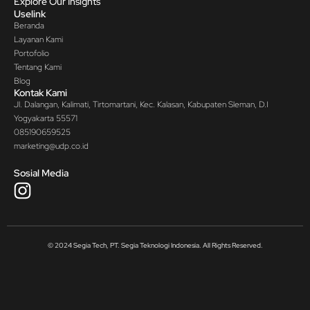
Explore Our Insights
Uselink
Beranda
Layanan Kami
Portofolio
Tentang Kami
Blog
Kontak Kami
Jl. Dalangan, Kalimati, Tirtomartani, Kec. Kalasan, Kabupaten Sleman, D.I
Yogyakarta 55571
085190659525
marketing@udp.co.id
Sosial Media
© 2024 Segia Tech, PT. Segia Teknologi Indonesia. All Rights Reserved.