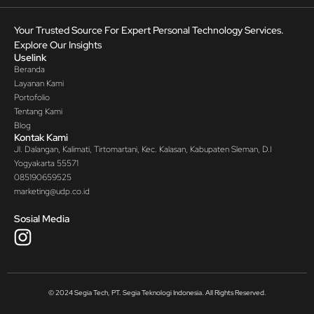
Your Trusted Source For Expert Personal Technology Services.
Explore Our Insights
Uselink
Beranda
Layanan Kami
Portofolio
Tentang Kami
Blog
Kontak Kami
Jl. Dalangan, Kalimati, Tirtomartani, Kec. Kalasan, Kabupaten Sleman, D.I
Yogyakarta 55571
085190659525
marketing@udp.co.id
Sosial Media
© 2024 Segia Tech, PT. Segia Teknologi Indonesia. All Rights Reserved.