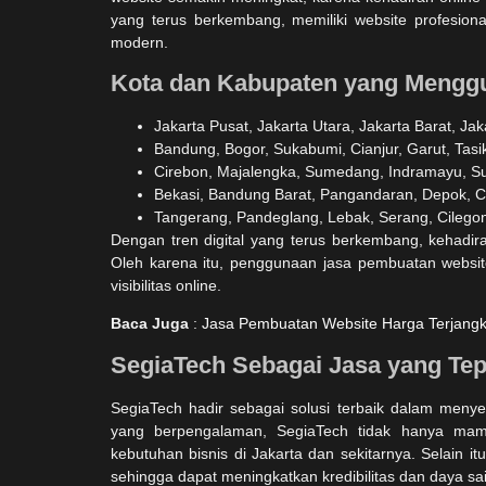
yang terus berkembang, memiliki website profesion
modern.
Kota dan Kabupaten yang Mengg
Jakarta Pusat, Jakarta Utara, Jakarta Barat, Jak
Bandung, Bogor, Sukabumi, Cianjur, Garut, Tas
Cirebon, Majalengka, Sumedang, Indramayu, S
Bekasi, Bandung Barat, Pangandaran, Depok, Ci
Tangerang, Pandeglang, Lebak, Serang, Cilegon
Dengan tren digital yang terus berkembang, kehadiran
Oleh karena itu, penggunaan jasa pembuatan websi
visibilitas online.
Baca Juga
:
Jasa Pembuatan Website Harga Terjangk
SegiaTech Sebagai Jasa yang Te
SegiaTech hadir sebagai solusi terbaik dalam menye
yang berpengalaman, SegiaTech tidak hanya mampu
kebutuhan bisnis di Jakarta dan sekitarnya. Selain it
sehingga dapat meningkatkan kredibilitas dan daya sai