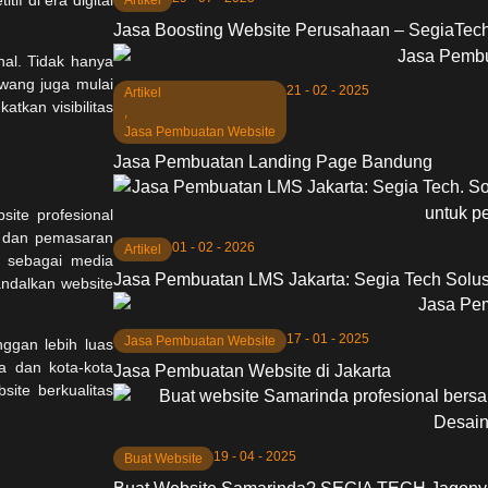
Jasa Boosting Website Perusahaan – SegiaTech
nal. Tidak hanya
awang juga mulai
21 - 02 - 2025
Artikel
tkan visibilitas
,
Jasa Pembuatan Website
Jasa Pembuatan Landing Page Bandung
site profesional
g dan pemasaran
01 - 02 - 2026
Artikel
e sebagai media
Jasa Pembuatan LMS Jakarta: Segia Tech Solus
andalkan website
17 - 01 - 2025
Jasa Pembuatan Website
ggan lebih luas
ta dan kota-kota
Jasa Pembuatan Website di Jakarta
ite berkualitas
19 - 04 - 2025
Buat Website