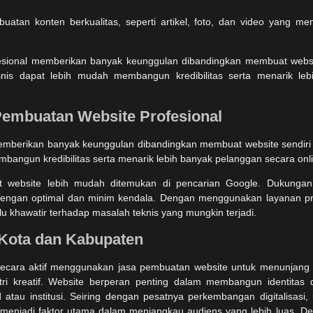
atan konten berkualitas, seperti artikel, foto, dan video yang me
embuatan Website Profesional
mberikan banyak keunggulan dibandingkan membuat website sendiri m
mbangun kredibilitas serta menarik lebih banyak pelanggan secara onl
website lebih mudah ditemukan di pencarian Google. Dukungan 
 dengan optimal dan minim kendala. Dengan menggunakan layanan pro
 khawatir terhadap masalah teknis yang mungkin terjadi.
 Kota dan Kabupaten
secara aktif menggunakan jasa pembuatan website untuk menunjang b
tri kreatif. Website berperan penting dalam membangun identitas di
nd atau institusi. Seiring dengan pesatnya perkembangan digitalisasi,
menjadi faktor utama dalam menjangkau audiens yang lebih luas. Den