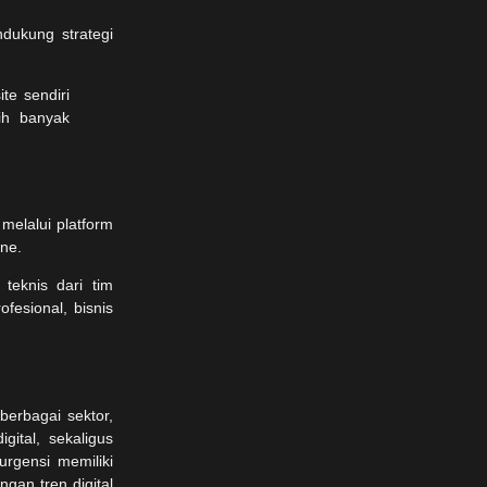
ndukung strategi
elalui platform
ine.
teknis dari tim
fesional, bisnis
erbagai sektor,
gital, sekaligus
 urgensi memiliki
gan tren digital