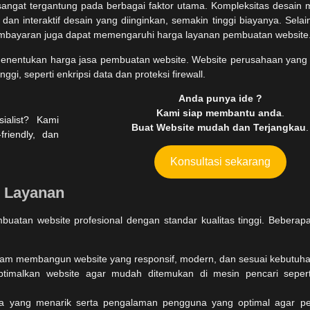
angat tergantung pada berbagai faktor utama. Kompleksitas desain
 interaktif desain yang diinginkan, semakin tinggi biayanya. Selain i
 pembayaran juga dapat memengaruhi harga layanan pembuatan website
 menentukan harga jasa pembuatan website. Website perusahaan yang
i, seperti enkripsi data dan proteksi firewall.
Anda punya ide ?
Kami siap membantu anda
.
Buat Website mudah dan Terjangkau
.
Konsultasi sekarang
i Layanan
atan website profesional dengan standar kualitas tinggi. Beberap
lam membangun website yang responsif, modern, dan sesuai kebutuhan
timalkan website agar mudah ditemukan di mesin pencari seper
a yang menarik serta pengalaman pengguna yang optimal agar p