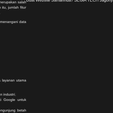
Buat Website Samarinda? SEGIA TECH Jagony
 merupakan salah
tu, jumlah fitur
.
 menangani data
a layanan utama
 industri.
ti Google untuk
engunjung betah