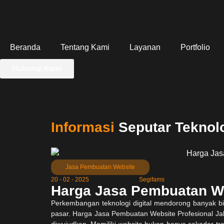
Beranda
Tentang Kami
Layanan
Portfolio
Hubungi Kami
Informasi
Seputar Teknol
Jasa Pembuatan Website
20 - 02 - 2025
Segifams
Harga Jasa Pembuatan We
Perkembangan teknologi digital mendorong banyak bis
pasar. Harga Jasa Pembuatan Website Profesional Jakar
diwujudkan. Memiliki website bukan hanya sekadar tren